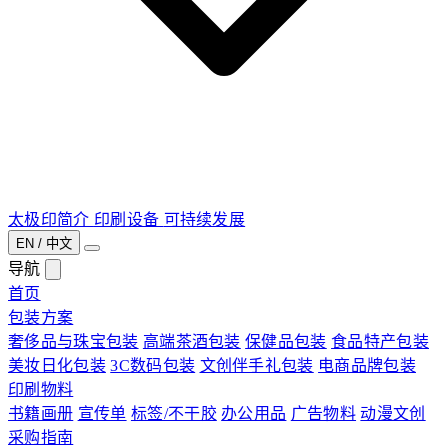
太极印简介
印刷设备
可持续发展
EN / 中文
导航
首页
包装方案
奢侈品与珠宝包装
高端茶酒包装
保健品包装
食品特产包装
美妆日化包装
3C数码包装
文创伴手礼包装
电商品牌包装
印刷物料
书籍画册
宣传单
标签/不干胶
办公用品
广告物料
动漫文创
采购指南