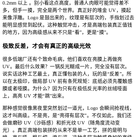
0.2mm 以上 。别小看这点高度，普通人肉眼可能觉得差不
多，但手一摸，完全是两个世界。真正好的堆金 UV，摸起
来像浮雕。Logo 是鼓出来的，纹理是有层次的，手指划过去
能明显感觉到起伏。这种触觉冲击，才是高端包装真正值钱
的地方，因为高级感从来不只是“看”，更是“摸”。
极致反差，才会有真正的高级光效
很多低端厂还有个致命毛病，他们喜欢在亮膜上再做亮
UV。最后什么效果？一锅反光糊成一片，完全没有层次。
说实话这种工艺最土，真正懂包装的人，玩的是“反差”。所
以在太极印，做局部 UV 前有条死规矩：底纸必须先覆触感
膜或者哑膜。为什么？因为只有在极低反光率的丝绒哑面
上，高亮 UV 才能“跳”出来。
那种感觉很像黑夜里突然划过一道光，Logo 会瞬间抢视线，
这才叫高级。不是亮，是“亮得有层次”。不仅如此，我们还
会做磨砂 UV（沙砾感）和折光纹 UV（随角度流动变
光）。真正高端包装拼的从来不是单一工艺，拼的是明与