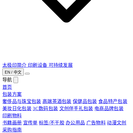
太极印简介
印刷设备
可持续发展
EN / 中文
导航
首页
包装方案
奢侈品与珠宝包装
高端茶酒包装
保健品包装
食品特产包装
美妆日化包装
3C数码包装
文创伴手礼包装
电商品牌包装
印刷物料
书籍画册
宣传单
标签/不干胶
办公用品
广告物料
动漫文创
采购指南