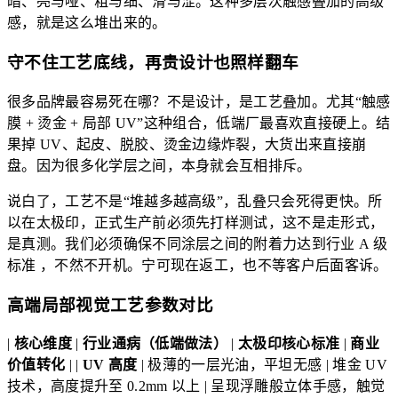
暗、亮与哑、粗与细、滑与涩。这种多层次触感叠加的高级
感，就是这么堆出来的。
守不住工艺底线，再贵设计也照样翻车
很多品牌最容易死在哪？不是设计，是工艺叠加。尤其“触感
膜 + 烫金 + 局部 UV”这种组合，低端厂最喜欢直接硬上。结
果掉 UV、起皮、脱胶、烫金边缘炸裂，大货出来直接崩
盘。因为很多化学层之间，本身就会互相排斥。
说白了，工艺不是“堆越多越高级”，乱叠只会死得更快。所
以在太极印，正式生产前必须先打样测试，这不是走形式，
是真测。我们必须确保不同涂层之间的附着力达到行业 A 级
标准 ，不然不开机。宁可现在返工，也不等客户后面客诉。
高端局部视觉工艺参数对比
|
核心维度
|
行业通病（低端做法）
|
太极印核心标准
|
商业
价值转化
| |
UV 高度
| 极薄的一层光油，平坦无感 | 堆金 UV
技术，高度提升至 0.2mm 以上 | 呈现浮雕般立体手感，触觉