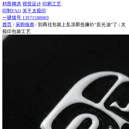
材质精选
视觉设计
印刷工艺
印制FAQ
关于太极印
一键拨号 13971588989
首页
/
采购指南
/
别再往包装上乱涂那些廉价“反光油”了 | 太
极印包装工艺