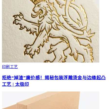
印刷工艺
拒绝“掉渣”廉价感！揭秘包装浮雕烫金与边缘起凸
工艺 | 太极印