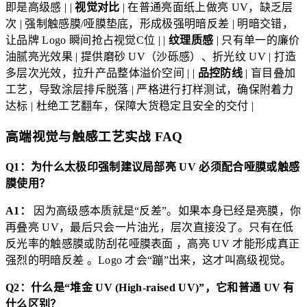
即是高级感 | |
视觉对比
| 在普通亮面纸上做亮 UV，缺乏层
次 | 强制触感膜/哑膜垫底，形成极强明暗反差 | 明暗交错，
让品牌 Logo 瞬间抢占视觉C位 | |
纹理质感
| 只有单一的廉价
油腻亮光效果 | 提供磨砂 UV（沙砾感）、折光纹 UV | 打造
多层次光效，拉升产品整体溢价空间 | |
品控防线
| 盲目叠加
工艺，导致涂层排斥脱落 | 严格进行打样测试，确保附着力
达标 | 杜绝工艺翻车，保障大货稳定且安全的交付 |
高端视觉与触感工艺实战 FAQ
Q1：为什么太极印强制建议局部亮 UV 必须配合哑膜或触感
膜使用？
A1：
因为高级感本质就是“反差”。如果本身已经是亮膜，你
再叠亮 UV，最后只会一片油光，层次直接没了。只有在低
反光率的触感膜或防刮花哑膜表面 ，高亮 UV 才能形成真正
强烈的明暗反差 。Logo 才会“蹦”出来，这才叫高级视觉。
Q2：什么是“堆金 UV (High-raised UV)”，它和普通 UV 有
什么区别？