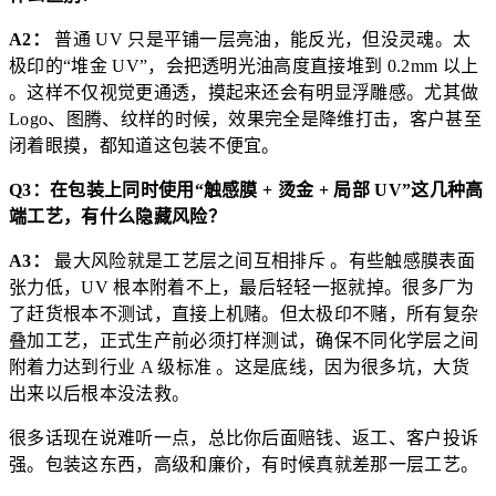
A2：
普通 UV 只是平铺一层亮油，能反光，但没灵魂。太
极印的“堆金 UV”，会把透明光油高度直接堆到 0.2mm 以上
。这样不仅视觉更通透，摸起来还会有明显浮雕感。尤其做
Logo、图腾、纹样的时候，效果完全是降维打击，客户甚至
闭着眼摸，都知道这包装不便宜。
Q3：在包装上同时使用“触感膜 + 烫金 + 局部 UV”这几种高
端工艺，有什么隐藏风险？
A3：
最大风险就是工艺层之间互相排斥 。有些触感膜表面
张力低，UV 根本附着不上，最后轻轻一抠就掉。很多厂为
了赶货根本不测试，直接上机赌。但太极印不赌，所有复杂
叠加工艺，正式生产前必须打样测试，确保不同化学层之间
附着力达到行业 A 级标准 。这是底线，因为很多坑，大货
出来以后根本没法救。
很多话现在说难听一点，总比你后面赔钱、返工、客户投诉
强。包装这东西，高级和廉价，有时候真就差那一层工艺。