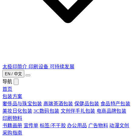
太极印简介
印刷设备
可持续发展
EN / 中文
导航
首页
包装方案
奢侈品与珠宝包装
高端茶酒包装
保健品包装
食品特产包装
美妆日化包装
3C数码包装
文创伴手礼包装
电商品牌包装
印刷物料
书籍画册
宣传单
标签/不干胶
办公用品
广告物料
动漫文创
采购指南