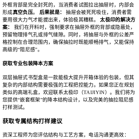
外框背部是完全封死的，当消费者试图拉出抽屉时，内部会
形成
真空负压
。
后果就是：
抽屉会被死死吸住，消费者需
要用很大力气才能拔出来，体验极其糟糕。
太极印的解决方
案：
我们在开料时，强制要求在抽屉外框的背部或隐蔽处，
预留物理排气孔或排气缝隙。同时，将抽屉与外框的公差严
格控制在合理范围内，确保抽拉时既能顺畅排气，又能保持
高级的“阻尼感”。
获取专业包装降本方案
双层抽屉式书型盒是一款能极大提升开箱体验的包装，但其
复杂的内部结构需要极强的工程把控能力。如果您正在规划
类似的高端礼盒，欢迎联系太极印（TAIJIYIN）。我们将为
您提供“嵌套框架”的降本结构设计，以及完美的抽拉阻尼感
打样测试。
获取专属结构打样建议
资深工程师为您评估结构与工艺方案，电话沟通更高效：