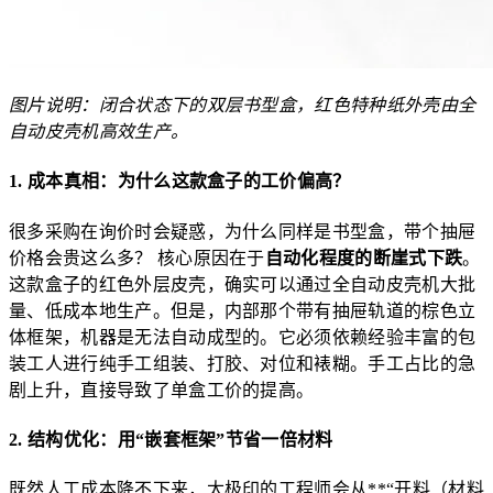
图片说明：闭合状态下的双层书型盒，红色特种纸外壳由全
自动皮壳机高效生产。
1. 成本真相：为什么这款盒子的工价偏高？
很多采购在询价时会疑惑，为什么同样是书型盒，带个抽屉
价格会贵这么多？ 核心原因在于
自动化程度的断崖式下跌
。
这款盒子的红色外层皮壳，确实可以通过全自动皮壳机大批
量、低成本地生产。但是，内部那个带有抽屉轨道的棕色立
体框架，机器是无法自动成型的。它必须依赖经验丰富的包
装工人进行纯手工组装、打胶、对位和裱糊。手工占比的急
剧上升，直接导致了单盒工价的提高。
2. 结构优化：用“嵌套框架”节省一倍材料
既然人工成本降不下来，太极印的工程师会从**“开料（材料