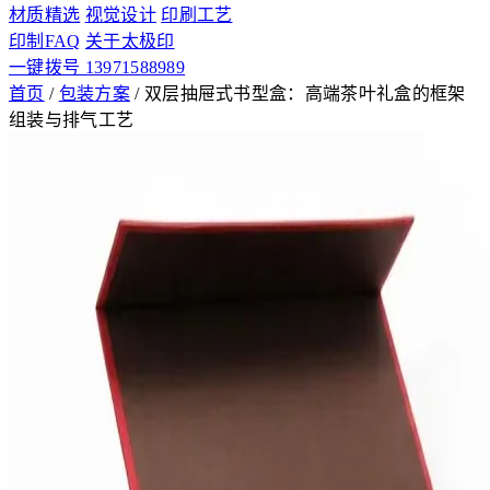
材质精选
视觉设计
印刷工艺
印制FAQ
关于太极印
一键拨号 13971588989
首页
/
包装方案
/
双层抽屉式书型盒：高端茶叶礼盒的框架
组装与排气工艺