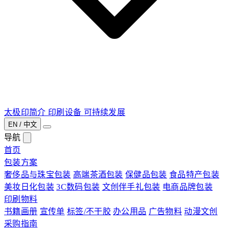
太极印简介
印刷设备
可持续发展
EN / 中文
导航
首页
包装方案
奢侈品与珠宝包装
高端茶酒包装
保健品包装
食品特产包装
美妆日化包装
3C数码包装
文创伴手礼包装
电商品牌包装
印刷物料
书籍画册
宣传单
标签/不干胶
办公用品
广告物料
动漫文创
采购指南