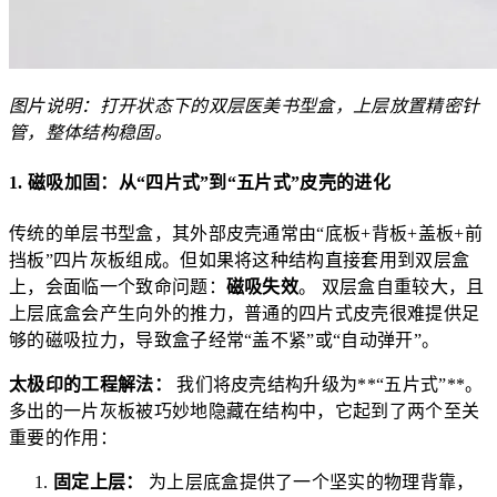
图片说明：打开状态下的双层医美书型盒，上层放置精密针
管，整体结构稳固。
1. 磁吸加固：从“四片式”到“五片式”皮壳的进化
传统的单层书型盒，其外部皮壳通常由“底板+背板+盖板+前
挡板”四片灰板组成。但如果将这种结构直接套用到双层盒
上，会面临一个致命问题：
磁吸失效
。 双层盒自重较大，且
上层底盒会产生向外的推力，普通的四片式皮壳很难提供足
够的磁吸拉力，导致盒子经常“盖不紧”或“自动弹开”。
太极印的工程解法：
我们将皮壳结构升级为**“五片式”**。
多出的一片灰板被巧妙地隐藏在结构中，它起到了两个至关
重要的作用：
固定上层：
为上层底盒提供了一个坚实的物理背靠，