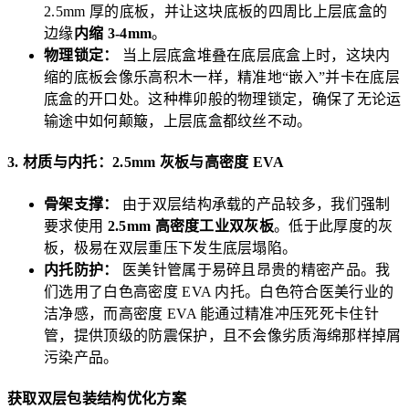
2.5mm 厚的底板，并让这块底板的四周比上层底盒的
边缘
内缩 3-4mm
。
物理锁定：
当上层底盒堆叠在底层底盒上时，这块内
缩的底板会像乐高积木一样，精准地“嵌入”并卡在底层
底盒的开口处。这种榫卯般的物理锁定，确保了无论运
输途中如何颠簸，上层底盒都纹丝不动。
3. 材质与内托：2.5mm 灰板与高密度 EVA
骨架支撑：
由于双层结构承载的产品较多，我们强制
要求使用
2.5mm 高密度工业双灰板
。低于此厚度的灰
板，极易在双层重压下发生底层塌陷。
内托防护：
医美针管属于易碎且昂贵的精密产品。我
们选用了白色高密度 EVA 内托。白色符合医美行业的
洁净感，而高密度 EVA 能通过精准冲压死死卡住针
管，提供顶级的防震保护，且不会像劣质海绵那样掉屑
污染产品。
获取双层包装结构优化方案