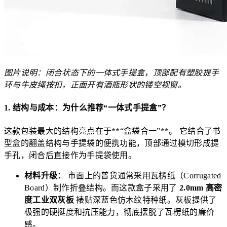
图片说明：闭合状态下的一体式手提盒，顶部配有塑胶提手
环与牛皮绳按扣，正面开有酒瓶形状的镂空视窗。
1. 结构与成本：为什么推荐“一体式手提盒”？
这款包装最大的结构亮点在于**“盒袋合一”**。 它结合了书
型盒的翻盖结构与手提袋的便携功能，顶部通过模切形成提
手孔，闭合后直接作为手提袋使用。
材料升级：
市面上的普货通常采用瓦楞纸（Corrugated
Board）制作折叠结构。而这款盒子采用了
2.0mm 高密
度工业双灰板
裱贴深蓝色仿木纹特种纸。灰板提供了
极强的硬挺度和抗压能力，彻底摆脱了瓦楞纸的廉价
感。