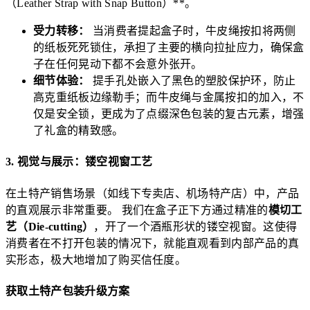
（Leather Strap with Snap Button）**。
受力转移：
当消费者提起盒子时，牛皮绳按扣将两侧
的纸板死死锁住，承担了主要的横向拉扯应力，确保盒
子在任何晃动下都不会意外张开。
细节体验：
提手孔处嵌入了黑色的塑胶保护环，防止
高克重纸板边缘勒手；而牛皮绳与金属按扣的加入，不
仅是安全锁，更成为了点缀深色包装的复古元素，增强
了礼盒的精致感。
3. 视觉与展示：镂空视窗工艺
在土特产销售场景（如线下专卖店、机场特产店）中，产品
的直观展示非常重要。 我们在盒子正下方通过精准的
模切工
艺（Die-cutting）
，开了一个酒瓶形状的镂空视窗。这使得
消费者在不打开包装的情况下，就能直观看到内部产品的真
实形态，极大地增加了购买信任度。
获取土特产包装升级方案