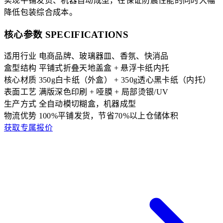
实现平铺发货、机器自动成型，在保证防震性能的同时大幅
降低包装综合成本。
核心参数 SPECIFICATIONS
适用行业
电商品牌、玻璃器皿、香氛、快消品
盒型结构
平铺式折叠天地盖盒 + 悬浮卡纸内托
核心材质
350g白卡纸（外盒） + 350g透心黑卡纸（内托）
表面工艺
满版深色印刷 + 哑膜 + 局部烫银/UV
生产方式
全自动模切糊盒，机器成型
物流优势
100%平铺发货，节省70%以上仓储体积
获取专属报价