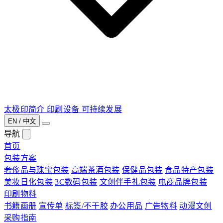
太极印简介
印刷设备
可持续发展
EN / 中文
导航
首页
包装方案
奢侈品与珠宝包装
高端茶酒包装
保健品包装
食品特产包装
美妆日化包装
3C数码包装
文创伴手礼包装
电商品牌包装
印刷物料
书籍画册
宣传单
标签/不干胶
办公用品
广告物料
动漫文创
采购指南