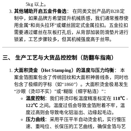
5kg 以上。
其他辅助开启五金件备选
： 在同类文创产品的B2B定
制中，如果品牌方希望提升机械质感，我们通常推荐使
用金属“和尚头拉环”或螺丝固定式金属拉扣。五金拉扣
需要通过螺丝在灰板打孔后，从背部加装防滑垫片进行
锁紧，工艺步骤较多，但其机械强度高于丝带。
三、 生产工艺与大货品控控制（防翻车指南）
大面积烫金（Hot Stamping）的温度与压力均衡
： 本
案金箔图案包含了传统回纹和大面积神兽线条，同时也
包含了极细的字标（如“1860”）。大面积烫金极易发生
“沙眼（烫印不实）”或“糊版（细字粘连）”：
温度控制
：我们将烫印板温度精准标定在
118℃ -
122℃
之间。温度过低会导致金箔附着不牢，温
度过高则会导致电化铝溢出、边缘起毛边。
压力曲线
：采用平压平半自动烫金机，实行慢压
速、重吨位、长保压的工艺曲线，确保金箔与艺