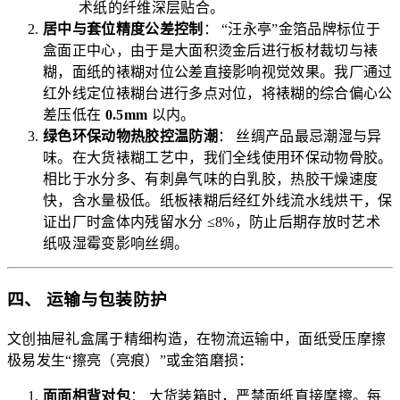
术纸的纤维深层贴合。
居中与套位精度公差控制
： “汪永亭”金箔品牌标位于
盒面正中心，由于是大面积烫金后进行板材裁切与裱
糊，面纸的裱糊对位公差直接影响视觉效果。我厂通过
红外线定位裱糊台进行多点对位，将裱糊的综合偏心公
差压低在
0.5mm
以内。
绿色环保动物热胶控温防潮
： 丝绸产品最忌潮湿与异
味。在大货裱糊工艺中，我们全线使用环保动物骨胶。
相比于水分多、有刺鼻气味的白乳胶，热胶干燥速度
快，含水量极低。纸板裱糊后经红外线流水线烘干，保
证出厂时盒体内残留水分 ≤8%，防止后期存放时艺术
纸吸湿霉变影响丝绸。
四、 运输与包装防护
文创抽屉礼盒属于精细构造，在物流运输中，面纸受压摩擦
极易发生“擦亮（亮痕）”或金箔磨损：
面面相背对包
： 大货装箱时，严禁面纸直接摩擦。每