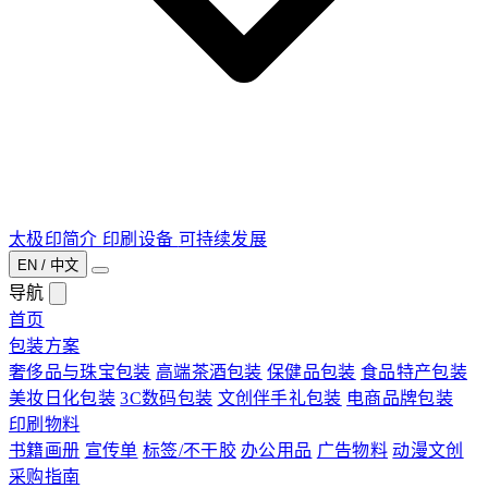
太极印简介
印刷设备
可持续发展
EN / 中文
导航
首页
包装方案
奢侈品与珠宝包装
高端茶酒包装
保健品包装
食品特产包装
美妆日化包装
3C数码包装
文创伴手礼包装
电商品牌包装
印刷物料
书籍画册
宣传单
标签/不干胶
办公用品
广告物料
动漫文创
采购指南