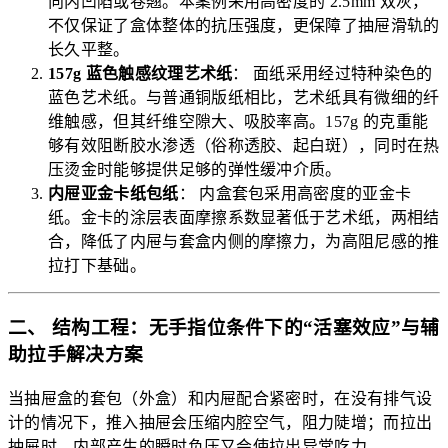
向内凹陷或卷翘。本案例采用高密度的 2.5mm 双灰，
不仅保证了盒体整体的抗压强度，更保障了抽屉滑轨的
长久平整。
157g 蓝色触感纹理艺术纸
： 面纸采用经过特种染色的
蓝色艺术纸。与普通铜版纸相比，艺术纸具有微细的纤
维触感，但其纤维空隙大、吸胶率高。157g 的克重能
够有效阻断胶水渗透（俗称透胶、起白斑），同时在热
压烫金时能够提供足够的弹性缓冲介质。
内屉亚金卡纸包纸
： 内盒套包采用高密度的亚金卡
纸。金卡的涂层表面摩擦系数显著低于艺术纸，两相结
合，降低了内屉与套盒内侧的摩擦力，为高阻尼感的推
拉打下基础。
二、 结构工程：无手指位条件下的“活塞效应”与辅
助拉手解决方案
当抽屉盒的套包（外盒）和内屉配合紧密时，在没有排气设
计的情况下，推入抽屉会压缩内腔空气，阻力陡增；而拉出
抽屉时，内部产生的瞬时负压又会使拉出异常吃力。