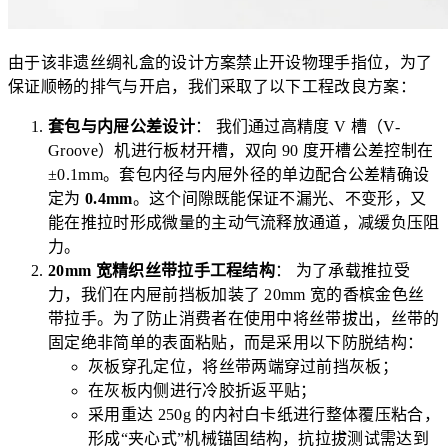
由于该非遗丝绸礼盒的设计方案禁止开设物理手指位，为了
保证顺畅的排气与开启，我们采取了以下工程改良方案：
套包与内屉公差设计
： 我们通过高精度 V 槽（V-
Groove）机进行板材开槽，双向 90 度开槽公差控制在
±0.1mm。套包内径与内屉外径的单边配合公差精确设
定为
0.4mm
。这个间隙既能保证不漏光、不变形，又
能在推拉时形成微量的主动气流释放通道，减缓负压阻
力。
20mm 宽精织丝带拉手工程结构
： 为了承载推拉受
力，我们在内屉前挡板加装了 20mm 宽的香槟金色丝
带拉手。为了防止消费者在使用中将丝带拔出，丝带的
固定绝非简单的表面粘贴，而是采用以下防脱结构：
灰板穿孔定位，将丝带两端穿过前挡灰板；
在灰板内侧进行冷胶折返平贴；
采用重达 250g 的内衬白卡纸进行整体覆压粘合，
形成“夹心式”机械锚固结构，抗拉拔测试需达到