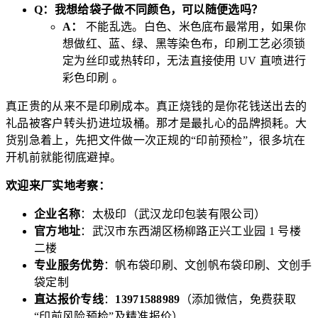
Q：我想给袋子做不同颜色，可以随便选吗？
A：
不能乱选。白色、米色底布最常用，如果你
想做红、蓝、绿、黑等染色布，印刷工艺必须锁
定为丝印或热转印，无法直接使用 UV 直喷进行
彩色印刷 。
真正贵的从来不是印刷成本。真正烧钱的是你花钱送出去的
礼品被客户转头扔进垃圾桶。那才是最扎心的品牌损耗。大
货别急着上，先把文件做一次正规的“印前预检”，很多坑在
开机前就能彻底避掉。
欢迎来厂实地考察：
企业名称
：太极印（武汉龙印包装有限公司）
官方地址
：武汉市东西湖区杨柳路正兴工业园 1 号楼
二楼
专业服务优势
：帆布袋印刷、文创帆布袋印刷、文创手
袋定制
直达报价专线
：
13971588989
（添加微信，免费获取
“印前风险预检”及精准报价）