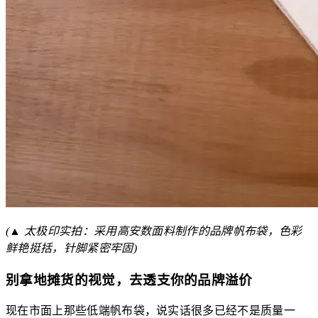
(▲ 太极印实拍：采用高安数面料制作的品牌帆布袋，色彩
鲜艳挺括，针脚紧密牢固)
别拿地摊货的视觉，去透支你的品牌溢价
现在市面上那些低端帆布袋，说实话很多已经不是质量一