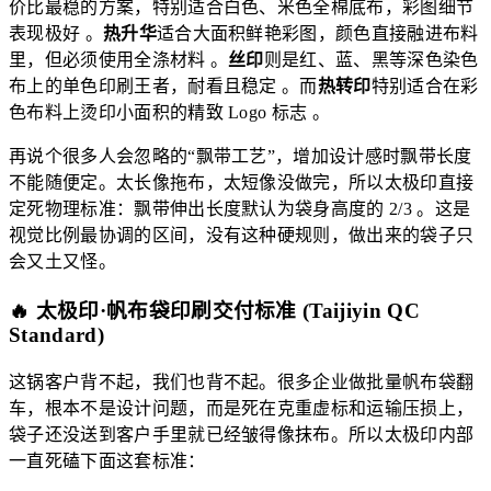
价比最稳的方案，特别适合白色、米色全棉底布，彩图细节
表现极好 。
热升华
适合大面积鲜艳彩图，颜色直接融进布料
里，但必须使用全涤材料 。
丝印
则是红、蓝、黑等深色染色
布上的单色印刷王者，耐看且稳定 。而
热转印
特别适合在彩
色布料上烫印小面积的精致 Logo 标志 。
再说个很多人会忽略的“飘带工艺”，增加设计感时飘带长度
不能随便定。太长像拖布，太短像没做完，所以太极印直接
定死物理标准：飘带伸出长度默认为袋身高度的 2/3 。这是
视觉比例最协调的区间，没有这种硬规则，做出来的袋子只
会又土又怪。
🔥 太极印·帆布袋印刷交付标准 (Taijiyin QC
Standard)
这锅客户背不起，我们也背不起。很多企业做批量帆布袋翻
车，根本不是设计问题，而是死在克重虚标和运输压损上，
袋子还没送到客户手里就已经皱得像抹布。所以太极印内部
一直死磕下面这套标准：