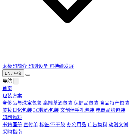
太极印简介
印刷设备
可持续发展
EN / 中文
导航
首页
包装方案
奢侈品与珠宝包装
高端茶酒包装
保健品包装
食品特产包装
美妆日化包装
3C数码包装
文创伴手礼包装
电商品牌包装
印刷物料
书籍画册
宣传单
标签/不干胶
办公用品
广告物料
动漫文创
采购指南