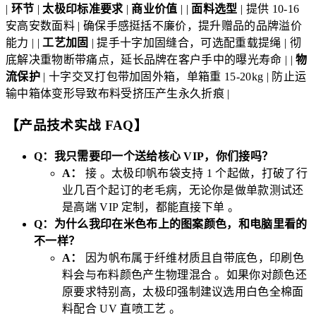
|
环节
|
太极印标准要求
|
商业价值
| |
面料选型
| 提供 10-16
安高安数面料 | 确保手感挺括不廉价，提升赠品的品牌溢价
能力 | |
工艺加固
| 提手十字加固缝合，可选配重载提绳 | 彻
底解决重物断带痛点，延长品牌在客户手中的曝光寿命 | |
物
流保护
| 十字交叉打包带加固外箱，单箱重 15-20kg | 防止运
输中箱体变形导致布料受挤压产生永久折痕 |
【产品技术实战 FAQ】
Q：我只需要印一个送给核心 VIP，你们接吗？
A：
接 。太极印帆布袋支持 1 个起做，打破了行
业几百个起订的老毛病，无论你是做单款测试还
是高端 VIP 定制，都能直接下单 。
Q：为什么我印在米色布上的图案颜色，和电脑里看的
不一样？
A：
因为帆布属于纤维材质且自带底色，印刷色
料会与布料颜色产生物理混合 。如果你对颜色还
原要求特别高，太极印强制建议选用白色全棉面
料配合 UV 直喷工艺 。