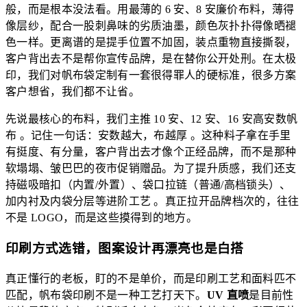
般，而是根本没法看。用最薄的 6 安、8 安廉价布料，薄得
像层纱，配合一股刺鼻味的劣质油墨，颜色灰扑扑得像晒褪
色一样。更离谱的是提手位置不加固，装点重物直接撕裂，
客户背出去不是帮你宣传品牌，是在替你公开处刑。在太极
印，我们对帆布袋定制有一套很得罪人的硬标准，很多方案
客户想省，我们都不让省。
先说最核心的布料，我们主推 10 安、12 安、16 安高安数帆
布 。记住一句话：安数越大，布越厚 。这种料子拿在手里
有挺度、有分量，客户背出去才像个正经品牌，而不是那种
软塌塌、皱巴巴的夜市促销赠品。为了提升质感，我们还支
持磁吸暗扣（内置/外置）、袋口拉链（普通/高档锁头）、
加内衬及内袋分层等进阶工艺 。真正拉开品牌档次的，往往
不是 LOGO，而是这些摸得到的地方。
印刷方式选错，图案设计再漂亮也是白搭
真正懂行的老板，盯的不是单价，而是印刷工艺和面料匹不
匹配，帆布袋印刷不是一种工艺打天下。
UV 直喷
是目前性