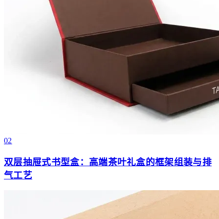
02
双层抽屉式书型盒：高端茶叶礼盒的框架组装与排
气工艺