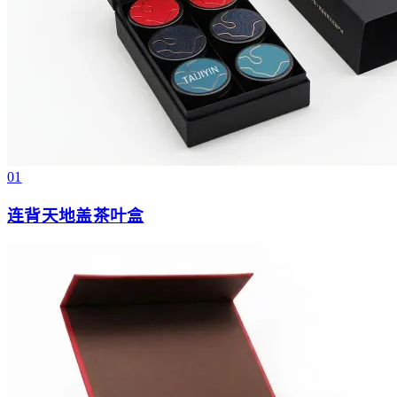
01
连背天地盖茶叶盒