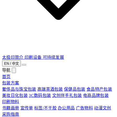
太极印简介
印刷设备
可持续发展
EN / 中文
导航
首页
包装方案
奢侈品与珠宝包装
高端茶酒包装
保健品包装
食品特产包装
美妆日化包装
3C数码包装
文创伴手礼包装
电商品牌包装
印刷物料
书籍画册
宣传单
标签/不干胶
办公用品
广告物料
动漫文创
采购指南