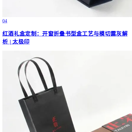
04
红酒礼盒定制：开窗折叠书型盒工艺与模切露灰解
析 | 太极印