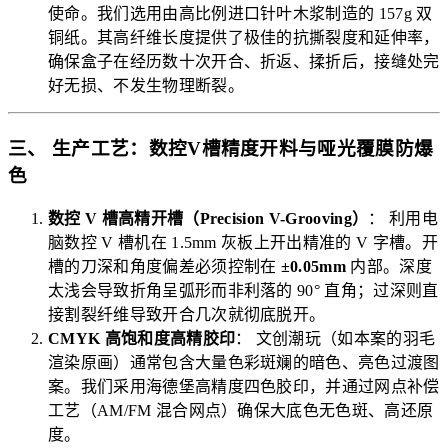
使命。我们选用由高比例进口针叶木浆制造的 157g 双
铜纸。其高纤维长度提供了极佳的抗撕裂度和延伸率，
确保盒子在经历数十次开合、折返、揉折后，接缝处完
好无损、不发生物理断裂。
三、 生产工艺：数控V槽精度开料与哑光覆膜防爆
色
数控 V 槽高精开槽（Precision V-Grooving）
： 利用电
脑数控 V 槽机在 1.5mm 灰板上开出精准的 V 字槽。开
槽的刀深和角度偏差必须控制在
±0.05mm
内部。深度
太浅会导致折角呈弧形而非利落的 90° 直角；过深则直
接割裂纤维导致开合几次就彻底脱开。
CMYK 高饱和度高精胶印
： 文创潮玩（如本案的羽毛
渲染原画）通常包含大量色彩斑斓的暗色、亮色过渡图
案。我们采用海德堡高精度四色胶印，并通过网点补偿
工艺（AM/FM 混合网点）确保大底色无色斑、高还原
度。