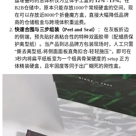
盘堆叠时的总体积仅为立体手工盒的
12% - 15%
。在
B2B仓储中，原本只能存放1000个常规硬盒的空间，现
在可以存放近8000个折叠魔方盒，直接大幅降低品牌
商的仓储租金与跨境体积重运费。
快速合围与三步组装（Peel and Seal）
： 在灰板折边
的侧端，预先贴好高粘合性的特种双面胶带（配蜡质保
护离型纸）。当产品到达品牌方包装现场时，人工只需
“撕去离型纸-将侧面面板直角扣合-轻轻施压”，即可在
3秒内将扁平纸板变为一个极具骨架硬度的 setup 正方
体精装硬盒，且牢固度等同于出厂糊死的刚性盒。