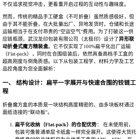
不仅追求视觉冲击，更看重开启过程的互动性与趣味度。
然而，传统的精品手工硬盒（不可折叠）虽然质感极好，但
由于其不能折叠，在大批量出厂、异地发货时，仓储和长途
运输相当于在支付昂贵的“空运空气”费用。为了打破这一供
应链瓶颈，武汉龙印包装有限公司（太极印）设计了
异形联
动折叠式魔方精装盒
。它不仅实现了100%扁平化出厂运输
（Flat-pack），同时在合围组装后，依然具备高档手工盒的
超高刚度与倒角质感。以下从包装工程学、材料力学及工艺
品控角度为您全面解析：
一、 结构设计：扁平一字展开与快速合围的铰链工
程
折叠魔方盒的本质是一块结构高度精密的、由多块板材通过
面纸连接的“联动板”。
扁平化收纳（Flat-pack）的仓配优势
： 在未使用前，
包装可像普通单层卡纸盒一样完全展开。这使得大货托