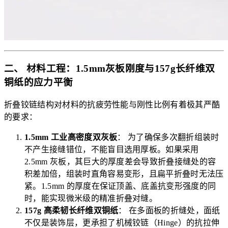
二、 材料工程：1.5mm灰板刚度与157g长纤维双
铜纸的应力平衡
折叠铰链结构对材料的抗疲劳性能与刚性比例有着极其严酷
的要求：
1.5mm 工业高密度双灰板
： 为了确保多次翻折组装时
不产生接缝错位，不能盲目选用厚板。如果采用
2.5mm 灰板，其巨大的厚度差会导致折叠接缝处的容
积差加倍，组装时直角容易变形，且扁平折叠时无法压
紧。1.5mm 的厚度在保证顶盖、底盖抗变形强度的同
时，能实现微米级的精准折叠对缝。
157g 高柔韧长纤维双铜纸
： 在多面板的折缝处，面纸
不仅是装饰层，更承担了机械铰链（Hinge）的抗拉伸