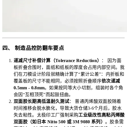
四、 制造品控防翻车要点
递减尺寸补偿计算（Tolerance Reduction）
： 因为面
板折叠合围时，面纸和纸板的厚度会占用内部空间。我
们在刀模设计阶段就精确计算了“累计公差”：内折板和
覆盖板的尺寸不能相同，必须按照折叠顺序
依次递减
0.5mm - 0.8mm
。如果按同等大小切割，组装时各个角
会因“互相顶死”而起鼓扭曲。
双面胶长期高低温耐久测试
： 普通丙烯酸双面胶随着
时间推移会脱水脆化，导致大货仓储3-6个月后，胶水
失去粘性。太极印工厂强制采购
工业级改性高粘丙烯酸
双面胶（如日本 Nitto 500 或 3M 9080 系列）
。胶条需