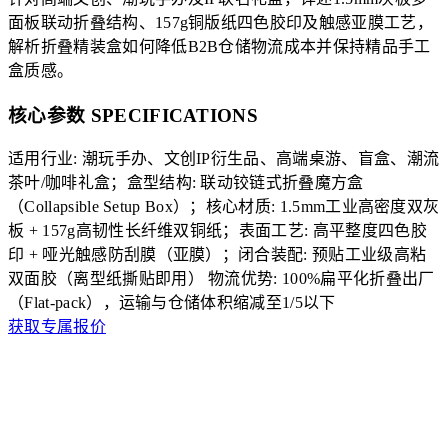
面板联动折叠结构、157g铜版纸四色胶印及触感亚膜工艺，
解析折叠精装盒如何降低B2B仓储物流成本并保持精品手工
盒质感。
核心参数 SPECIFICATIONS
适用行业: 潮玩手办、文创IP衍生品、高端桌游、盲盒、潮流
茶叶/咖啡礼盒；盒型结构: 联动铰链式折叠魔方盒
（Collapsible Setup Box）；核心材质: 1.5mm工业高密度双灰
板 + 157g高韧性长纤维双铜纸；表面工艺: 高平整度四色胶
印 + 哑光触感防刮膜（亚膜）；闭合装配: 预贴工业级高粘
双面胶（离型纸撕贴即用）
物流优势: 100%扁平化折叠出厂
（Flat-pack），运输与仓储体积缩减至1/5以下
获取专属报价