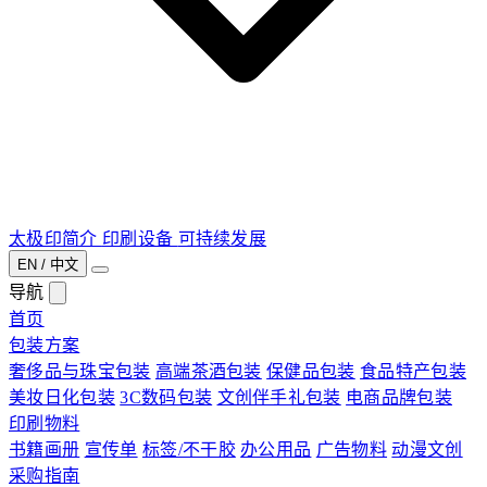
太极印简介
印刷设备
可持续发展
EN / 中文
导航
首页
包装方案
奢侈品与珠宝包装
高端茶酒包装
保健品包装
食品特产包装
美妆日化包装
3C数码包装
文创伴手礼包装
电商品牌包装
印刷物料
书籍画册
宣传单
标签/不干胶
办公用品
广告物料
动漫文创
采购指南