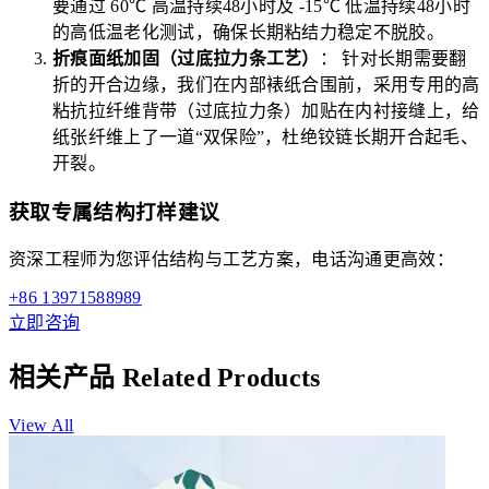
要通过 60℃ 高温持续48小时及 -15℃ 低温持续48小时
的高低温老化测试，确保长期粘结力稳定不脱胶。
折痕面纸加固（过底拉力条工艺）
： 针对长期需要翻
折的开合边缘，我们在内部裱纸合围前，采用专用的高
粘抗拉纤维背带（过底拉力条）加贴在内衬接缝上，给
纸张纤维上了一道“双保险”，杜绝铰链长期开合起毛、
开裂。
获取专属结构打样建议
资深工程师为您评估结构与工艺方案，电话沟通更高效：
+86 13971588989
立即咨询
相关产品
Related Products
View All