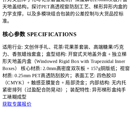
天地盖结构。探讨PET高透视窗防刮工艺、梯形异形内盒的
力学支撑，以及多模块组合包装的公差控制与大货品控标
准。
核心参数 SPECIFICATIONS
适用行业: 文创伴手礼、花茶/花果茶套装、高端糖果/巧克
力、香氛蜡烛套盒；盒型结构: 开窗式天地盖外盒 + 独立梯
形天地盖内盒（Windowed Rigid Box with Trapezoidal Inner
Boxes）
核心材质: 2.0mm高密度双灰板 + 157g铜版纸；视窗
材质: 0.25mm PET高透防刮胶片；表面工艺: 四色胶印
（CMYK）+ 触感亚膜复合 + 局部烫金；内部结构: 无内托
紧密排列（过盈配合防晃动）；装配特性: 异形梯形盒纯手
工裱糊成型
获取专属报价