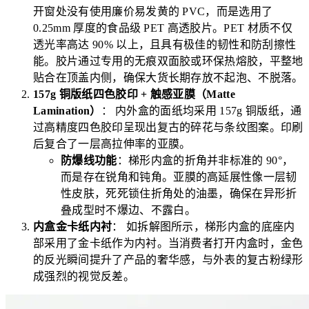
开窗处没有使用廉价易发黄的 PVC，而是选用了
0.25mm 厚度的食品级 PET 高透胶片。PET 材质不仅
透光率高达 90% 以上，且具有极佳的韧性和防刮擦性
能。胶片通过专用的无痕双面胶或环保热熔胶，平整地
贴合在顶盖内侧，确保大货长期存放不起泡、不脱落。
157g 铜版纸四色胶印 + 触感亚膜（Matte
Lamination）
： 内外盒的面纸均采用 157g 铜版纸，通
过高精度四色胶印呈现出复古的碎花与条纹图案。印刷
后复合了一层高拉伸率的亚膜。
防爆线功能
：梯形内盒的折角并非标准的 90°，
而是存在锐角和钝角。亚膜的高延展性像一层韧
性皮肤，死死锁住折角处的油墨，确保在异形折
叠成型时不爆边、不露白。
内盒金卡纸内衬
： 如拆解图所示，梯形内盒的底座内
部采用了金卡纸作为内衬。当消费者打开内盒时，金色
的反光瞬间提升了产品的奢华感，与外表的复古粉绿形
成强烈的视觉反差。