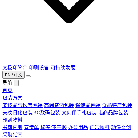
太极印简介
印刷设备
可持续发展
EN / 中文
导航
首页
包装方案
奢侈品与珠宝包装
高端茶酒包装
保健品包装
食品特产包装
美妆日化包装
3C数码包装
文创伴手礼包装
电商品牌包装
印刷物料
书籍画册
宣传单
标签/不干胶
办公用品
广告物料
动漫文创
采购指南