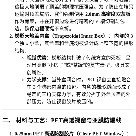
这极大地削弱了顶盖的物理抗压强度。为了防止在堆码
运输时顶盖塌陷，我们强制使用
2.0mm 高密度双灰板
作为骨架，并在开窗边缘进行精密的 V 槽切割与包
边，确保边框硬挺不弯折。
梯形天地盖内盒（Trapezoidal Inner Box）
： 内部的 3
个独立小盒，其盒盖和盒底均被设计成上窄下宽的梯形
结构。
视觉优势
：梯形结构打破了传统方盒的死板，呈
现出类似“小房子”或“茶罐”的复古造型，极具文
创属性。
力学支撑
：当外盒闭合时，PET 视窗会直接贴合
在 3 个梯形内盒的顶部。内盒的梯形斜面形成了
稳定的三角支撑力学，有效分担了外盒顶盖的外
部压力，防止视窗胶片被压凹。
二、 材料与工艺：PET高透视窗与亚膜防爆线
0.25mm PET 高透防刮胶片（Clear PET Window）
：