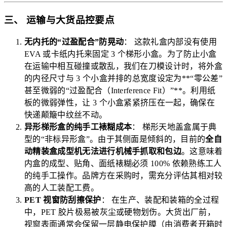
三、 运输与大货品控要点
无内托的“过盈配合”防晃动
： 这款礼盒内部没有使用
EVA 或卡纸内托来固定 3 个梯形小盒。为了防止小盒
在运输中相互碰撞或散乱，我们在刀模设计时，将外盒
的内径尺寸与 3 个小盒并排的总宽度设定为**“零公差”
甚至微弱的“过盈配合（Interference Fit）”**。利用纸
板的微弱弹性，让 3 个小盒紧紧挤压在一起，确保在
快递颠簸中纹丝不动。
异形梯形盒的纯手工裱糊成本
： 梯形天地盖盒属于典
型的“非标异形盒”。由于其侧面是倾斜的，目前的
全自
动精装盒成型机无法进行机械手抓取和包边
。这意味着
内盒的成型、贴角、面纸裱糊必须 100% 依赖熟练工人
的纯手工操作。品牌方在采购时，需充分评估其相对较
高的人工装配工费。
PET 视窗防刮擦保护
： 在生产、装配和装箱的全过程
中，PET 胶片极易被灰尘或硬物划伤。大货出厂前，
视窗表面通常会保留一层静电保护膜（由消费者开箱时